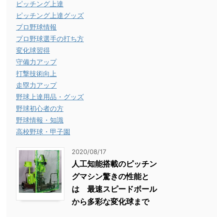
ピッチング上達
ピッチング上達グッズ
プロ野球情報
プロ野球選手の打ち方
変化球習得
守備力アップ
打撃技術向上
走塁力アップ
野球上達用品・グッズ
野球初心者の方
野球情報・知識
高校野球・甲子園
2020/08/17
人工知能搭載のピッチン
グマシン驚きの性能と
は 最速スピードボール
から多彩な変化球まで