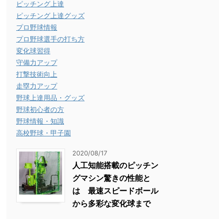
ピッチング上達
ピッチング上達グッズ
プロ野球情報
プロ野球選手の打ち方
変化球習得
守備力アップ
打撃技術向上
走塁力アップ
野球上達用品・グッズ
野球初心者の方
野球情報・知識
高校野球・甲子園
2020/08/17
人工知能搭載のピッチン
グマシン驚きの性能と
は 最速スピードボール
から多彩な変化球まで