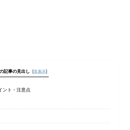
の記事の見出し
[
非表示
]
イント・注意点